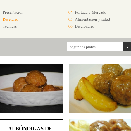
.
Presentación
04.
Portada y Mercado
.
Recetario
05.
Alimentación y salud
.
Técnicas
06.
Diccionario
Segundos platos
ALBÓNDIGAS DE