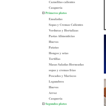
Cazuelitas calientes
Casquería
Primeros platos
Ensaladas
Sopas y Cremas Calientes
Verduras y Hortalizas
Pastas Alimenticias
Huevos
Patatas
Hongos y setas
Tortillas
Masas Saladas Horneadas
sopas y cremas frías
Pescados y Mariscos
Legumbres
Huevos
Arroz
Casquería
Segundos platos