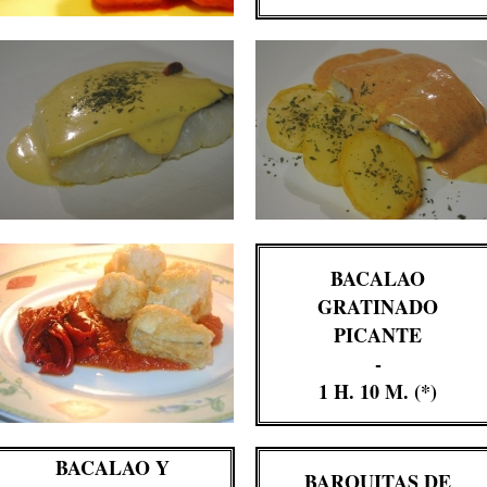
BACALAO
GRATINADO
PICANTE
-
1 H. 10 M. (*)
BACALAO Y
BARQUITAS DE