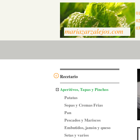
01
02
03
mariazarzalejos.com
Recetario
Aperitivos, Tapas y Pinchos
Patatas
Sopas y Cremas Frias
Pan
Pescados y Mariscos
Embutidos, jamón y queso
Setas y varios