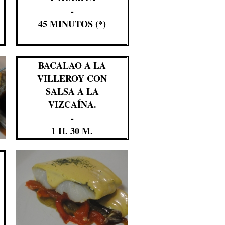
-
45 MINUTOS (*)
BACALAO A LA
VILLEROY CON
SALSA A LA
VIZCAÍNA.
-
1 H. 30 M.