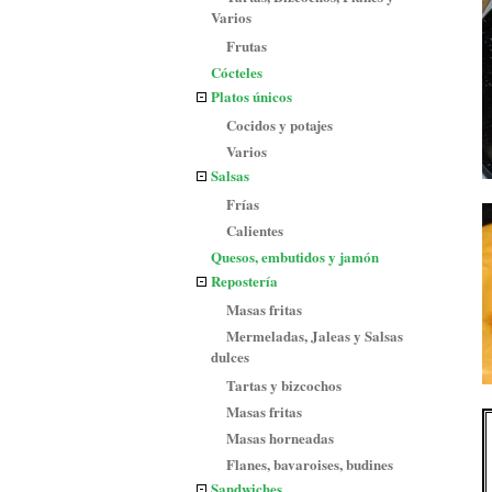
Varios
Frutas
Cócteles
Platos únicos
Cocidos y potajes
Varios
Salsas
Frías
Calientes
Quesos, embutidos y jamón
Repostería
Masas fritas
Mermeladas, Jaleas y Salsas
dulces
Tartas y bizcochos
Masas fritas
Masas horneadas
Flanes, bavaroises, budines
Sandwiches