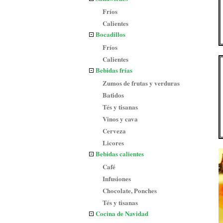
Fríos
Calientes
Bocadillos
Fríos
Calientes
Bebidas frías
Zumos de frutas y verduras
Batidos
Tés y tisanas
Vinos y cava
Cerveza
Licores
Bebidas calientes
Café
Infusiones
Chocolate, Ponches
Tés y tisanas
Cocina de Navidad