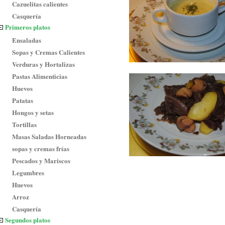
Cazuelitas calientes
Casquería
Primeros platos
Ensaladas
Sopas y Cremas Calientes
Verduras y Hortalizas
Pastas Alimenticias
Huevos
Patatas
Hongos y setas
Tortillas
Masas Saladas Horneadas
sopas y cremas frías
Pescados y Mariscos
Legumbres
Huevos
Arroz
Casquería
Segundos platos