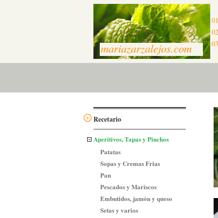
01
02
03
mariazarzalejos.com
Recetario
Aperitivos, Tapas y Pinchos
Patatas
Sopas y Cremas Frias
Pan
Pescados y Mariscos
Embutidos, jamón y queso
Setas y varios