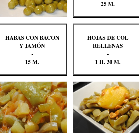
25 M.
HABAS CON BACON
HOJAS DE COL
Y JAMÓN
RELLENAS
-
-
15 M.
1 H. 30 M.