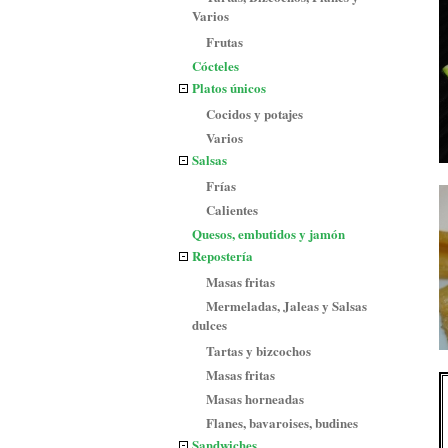
Varios
Frutas
Cócteles
Platos únicos
Cocidos y potajes
Varios
Salsas
Frías
Calientes
Quesos, embutidos y jamón
Repostería
Masas fritas
Mermeladas, Jaleas y Salsas
dulces
Tartas y bizcochos
Masas fritas
Masas horneadas
Flanes, bavaroises, budines
Sandwiches