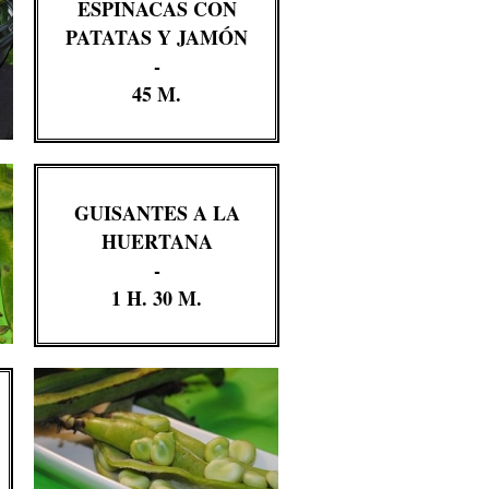
ESPINACAS CON
PATATAS Y JAMÓN
-
45 M.
GUISANTES A LA
HUERTANA
-
1 H. 30 M.