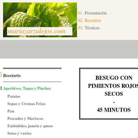
01.
Presentación
02.
Recetario
03.
Técnicas
mariazarzalejos.com
Recetario
BESUGO CON
PIMIENTOS ROJO
Aperitivos, Tapas y Pinchos
SECOS
Patatas
-
Sopas y Cremas Frias
45 MINUTOS
Pan
Pescados y Mariscos
Embutidos, jamón y queso
Setas y varios