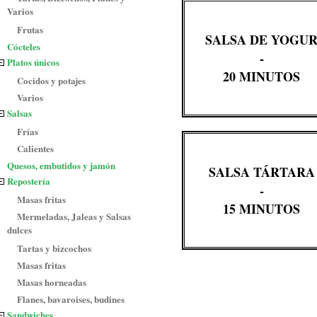
Varios
Frutas
SALSA DE YOGU
Cócteles
-
Platos únicos
20 MINUTOS
Cocidos y potajes
Varios
Salsas
Frías
Calientes
Quesos, embutidos y jamón
SALSA TÁRTARA
Repostería
-
Masas fritas
15 MINUTOS
Mermeladas, Jaleas y Salsas
dulces
Tartas y bizcochos
Masas fritas
Masas horneadas
Flanes, bavaroises, budines
Sandwiches