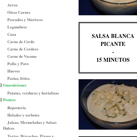
Arroz
Otras Carnes
Pescados y Mariscos
Legumbres
Caza
SALSA BLANCA
Carne de Cerdo
PICANTE
Carne de Cordero
-
Carne de Vacuno
15 MINUTOS
Pollo y Pavo
Huevos
Pastas, fritos.
Guarniciones
Patatas, verduras y hortalizas
Postres
Reposteria
Helados y sorbetes
Jaleas, Mermeladas y Salsas
Dulces
Tartas, Bizcochos, Flanes y