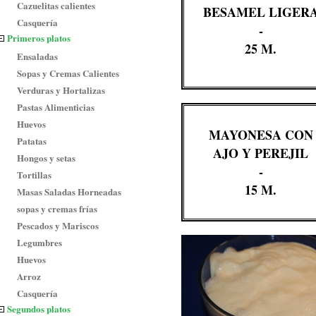
Cazuelitas calientes
BESAMEL LIGER
Casquería
-
Primeros platos
25 M.
Ensaladas
Sopas y Cremas Calientes
Verduras y Hortalizas
Pastas Alimenticias
Huevos
MAYONESA CON
Patatas
AJO Y PEREJIL
Hongos y setas
-
Tortillas
15 M.
Masas Saladas Horneadas
sopas y cremas frías
Pescados y Mariscos
Legumbres
Huevos
Arroz
Casquería
Segundos platos