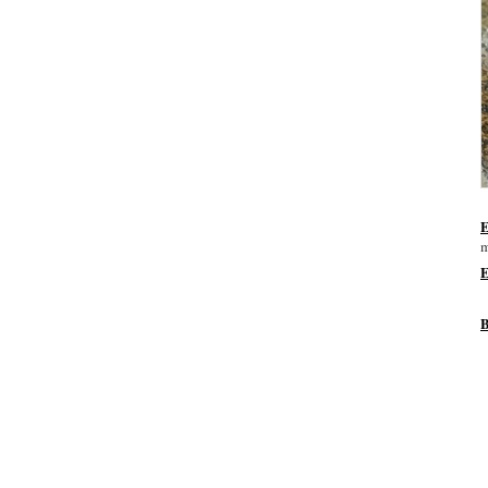
E
m
E
B