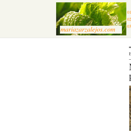
01
02
03
mariazarzalejos.com
E