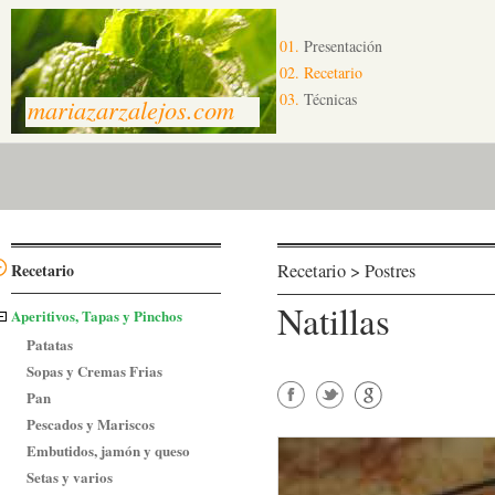
01.
Presentación
02.
Recetario
03.
Técnicas
mariazarzalejos.com
Recetario
Recetario > Postres
Natillas
Aperitivos, Tapas y Pinchos
Patatas
Sopas y Cremas Frias
Pan
Pescados y Mariscos
Embutidos, jamón y queso
Setas y varios
Facebook
Twitter
Google+