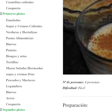
Cazuelitas calientes
Casquería
Primeros platos
Ensaladas
Sopas y Cremas Calientes
Verduras y Hortalizas
Pastas Alimenticias
Huevos
Patatas
Hongos y setas
Tortillas
Masas Saladas Horneadas
sopas y cremas frías
Pescados y Mariscos
Nº de personas:
4 personas
Legumbres
Dificultad:
Fácil
Huevos
Arroz
Casquería
Preparación:
Segundos platos