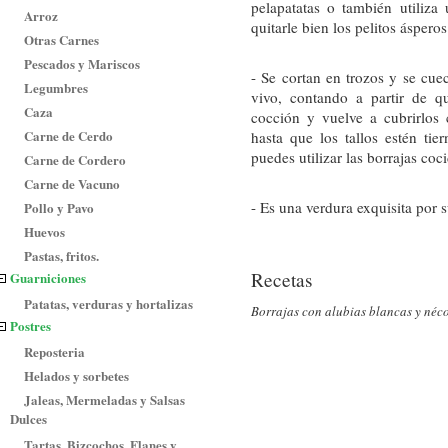
pelapatatas o también utiliza 
Arroz
quitarle bien los pelitos áspero
Otras Carnes
Pescados y Mariscos
- Se cortan en trozos y se cu
Legumbres
vivo, contando a partir de q
Caza
cocción y vuelve a cubrirlos
Carne de Cerdo
hasta que los tallos estén ti
puedes utilizar las borrajas coc
Carne de Cordero
Carne de Vacuno
- Es una verdura exquisita por s
Pollo y Pavo
Huevos
Pastas, fritos.
Recetas
Guarniciones
Patatas, verduras y hortalizas
Borrajas con alubias blancas y néc
Postres
Reposteria
Helados y sorbetes
Jaleas, Mermeladas y Salsas
Dulces
Tartas, Bizcochos, Flanes y