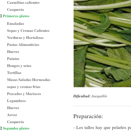
Cazuelitas calientes
Casquería
Primeros platos
Ensaladas
Sopas y Cremas Calientes
Verduras y Hortalizas
Pastas Alimenticias
Huevos
Patatas
Hongos y setas
Tortillas
Masas Saladas Horneadas
sopas y cremas frías
Pescados y Mariscos
Dificultad:
Asequible
Legumbres
Huevos
Arroz
Preparación:
Casquería
- Los tallos hay que pelarlos pa
Segundos platos