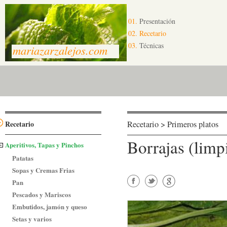
01.
Presentación
02.
Recetario
03.
Técnicas
mariazarzalejos.com
Recetario
Recetario > Primeros platos
Borrajas (limp
Aperitivos, Tapas y Pinchos
Patatas
Sopas y Cremas Frias
Pan
Pescados y Mariscos
Embutidos, jamón y queso
Setas y varios
Facebook
Twitter
Google+