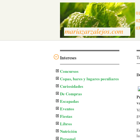
01
02
03
mariazarzalejos.com
Intereses
T
Concursos
D
Copas, bares y lugares peculiares
Curiosidades
De Compras
P
Escapadas
v
Eventos
V
g
Fiestas
De
Libros
E
Nutrición
la
Personal