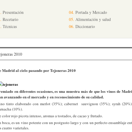
.
Presentación
04.
Portada y Mercado
.
Recetario
05.
Alimentación y salud
.
Técnicas
06.
Diccionario
ejoneras 2010
e Madrid al cielo pasando por Tejoneras 2010
remiado en diferentes ocasiones, es una muestra más de que los vinos de Madri
an avanzando en el mercado y en reconocimiento de su calidad.
ino tinto elaborado con merlot (35%); cabernet sauvignon (35%); syrah (20%)
arnacha (10%).
 color rojo picota intenso, aromas a tostados, de cacao y frutado.
n boca, es un vino potente con un postgusto largo y con un perfecto ensamblaje ent
s cuatro varietales.