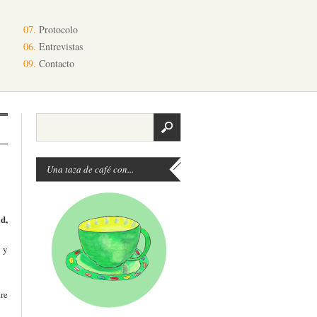
07.
Protocolo
06.
Entrevistas
09.
Contacto
Una taza de café con...
d,
 y
re