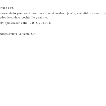
rvir a 18ºC
ecomendado para servir con quesos semicurados, jamón, embutidos, carnes roja
ados de cordero cochinillo y cabrito.
VP.: aproximado entre 17,00 € y 24,00 €
odegas Nueva Valverde, S.A.