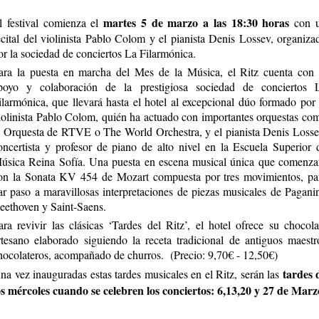
martes 5 de marzo a las 18:30 horas
l festival comienza el
con 
ecital del violinista Pablo Colom y el pianista Denis Lossev, organiza
or la sociedad de conciertos La Filarmónica.
ara la puesta en marcha del Mes de la Música, el Ritz cuenta con 
poyo y colaboración de la prestigiosa sociedad de conciertos 
ilarmónica, que llevará hasta el hotel al excepcional dúo formado por 
iolinista Pablo Colom, quién ha actuado con importantes orquestas co
a Orquesta de RTVE o The World Orchestra, y el pianista Denis Losse
oncertista y profesor de piano de alto nivel en la Escuela Superior 
úsica Reina Sofía. Una puesta en escena musical única que comenza
on la Sonata KV 454 de Mozart compuesta por tres movimientos, pa
ar paso a maravillosas interpretaciones de piezas musicales de Paganin
eethoven y Saint-Saens.
ara revivir las clásicas ‘Tardes del Ritz’, el hotel ofrece su chocola
rtesano elaborado siguiendo la receta tradicional de antiguos maestr
hocolateros, acompañado de churros. (Precio: 9,70€ - 12,50€)
tardes 
na vez inauguradas estas tardes musicales en el Ritz, serán las
os mércoles cuando se celebren los conciertos: 6,13,20 y 27 de Marz