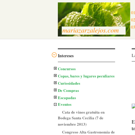
01
02
03
mariazarzalejos.com
Intereses
L
Concursos
Copas, bares y lugares peculiares
Curiosidades
De Compras
Escapadas
Eventos
Cata de vinos gratuita en
Bodega Santa Cecilia (7 de
E
noviembre 2013)
t
Congreso Alta Gastronomia de