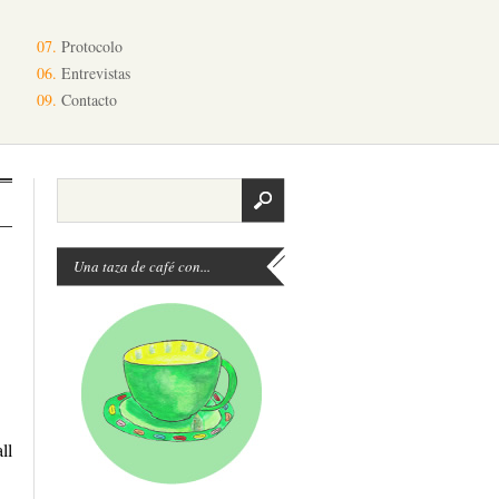
07.
Protocolo
06.
Entrevistas
09.
Contacto
Una taza de café con...
ll