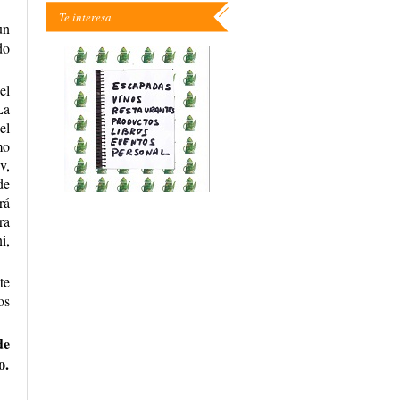
Te interesa
un
do
el
La
el
mo
v,
de
rá
ra
i,
te
os
de
o.