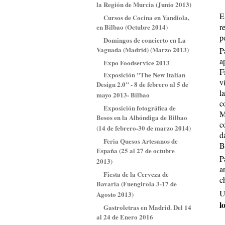
la Región de Murcia (Junio 2013)
E
Cursos de Cocina en Yandiola,
r
en Bilbao (Octubre 2014)
p
Domingos de concierto en La
Vaguada (Madrid) (Marzo 2013)
P
a
Expo Foodservice 2013
F
Exposición "The New Italian
v
Design 2.0" - 8 de febrero al 5 de
l
mayo 2013- Bilbao
c
Exposición fotográfica de
M
Besos en la Alhóndiga de Bilbao
c
(14 de febrero-30 de marzo 2014)
d
Feria Quesos Artesanos de
B
España (25 al 27 de octubre
P
2013)
a
Fiesta de la Cerveza de
c
Bavaria (Fuengirola 3-17 de
U
Agosto 2013)
l
Gastroletras en Madrid. Del 14
al 24 de Enero 2016