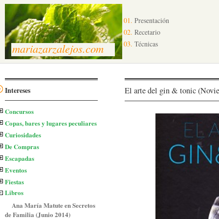
01.
Presentación
02.
Recetario
03.
Técnicas
mariazarzalejos.com
Intereses
El arte del gin & tonic (Nov
Concursos
Copas, bares y lugares peculiares
Curiosidades
De Compras
Escapadas
Eventos
Fiestas
Libros
Ana María Matute en Secretos
de Familia (Junio 2014)