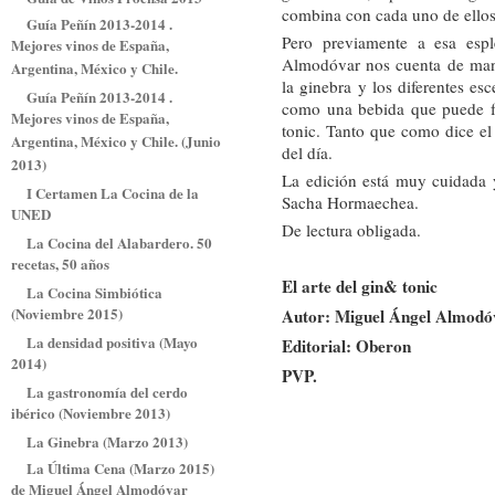
combina con cada uno de ellos
Guía Peñín 2013-2014 .
Pero previamente a esa espl
Mejores vinos de España,
Almodóvar nos cuenta de mane
Argentina, México y Chile.
la ginebra y los diferentes es
Guía Peñín 2013-2014 .
como una bebida que puede fo
Mejores vinos de España,
tonic. Tanto que como dice el
Argentina, México y Chile. (Junio
del día.
2013)
La edición está muy cuidada y
I Certamen La Cocina de la
Sacha Hormaechea.
UNED
De lectura obligada.
La Cocina del Alabardero. 50
recetas, 50 años
El arte del gin& tonic
La Cocina Simbiótica
(Noviembre 2015)
Autor: Miguel Ángel Almodó
La densidad positiva (Mayo
Editorial: Oberon
2014)
PVP.
La gastronomía del cerdo
ibérico (Noviembre 2013)
La Ginebra (Marzo 2013)
La Última Cena (Marzo 2015)
de Miguel Ángel Almodóvar