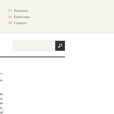
07.
Protocolo
06.
Entrevistas
09.
Contacto
a.
as
za.
as
ue,
ar