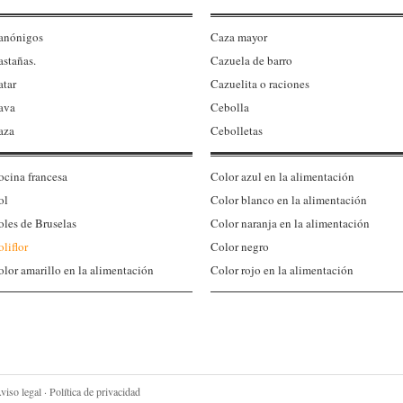
anónigos
Caza mayor
astañas.
Cazuela de barro
atar
Cazuelita o raciones
ava
Cebolla
aza
Cebolletas
ocina francesa
Color azul en la alimentación
ol
Color blanco en la alimentación
oles de Bruselas
Color naranja en la alimentación
liflor
Color negro
olor amarillo en la alimentación
Color rojo en la alimentación
viso legal
·
Política de privacidad