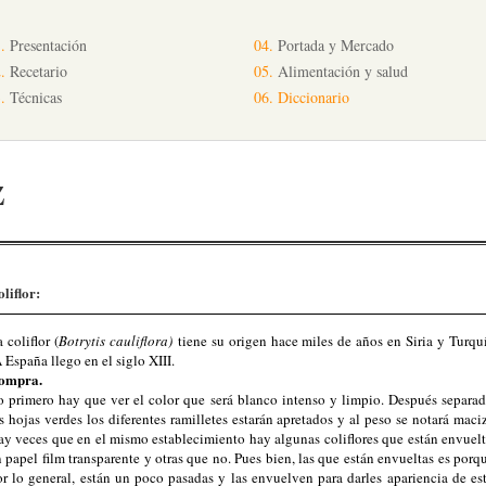
.
Presentación
04.
Portada y Mercado
.
Recetario
05.
Alimentación y salud
.
Técnicas
06.
Diccionario
Z
liflor:
 coliflor (
Botrytis cauliflora)
tiene su origen hace miles de años en Siria y Turquí
España llego en el siglo XIII.
ompra.
o primero hay que ver el color que será blanco intenso y limpio. Después separad
s hojas verdes los diferentes ramilletes estarán apretados y al peso se notará maci
ay veces que en el mismo establecimiento hay algunas coliflores que están envuelt
 papel film transparente y otras que no. Pues bien, las que están envueltas es porq
or lo general, están un poco pasadas y las envuelven para darles apariencia de est