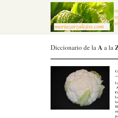
01
02
03
mariazarzalejos.com
A
Diccionario de la
a la
Co
La
A 
C
L
la
H
en
p