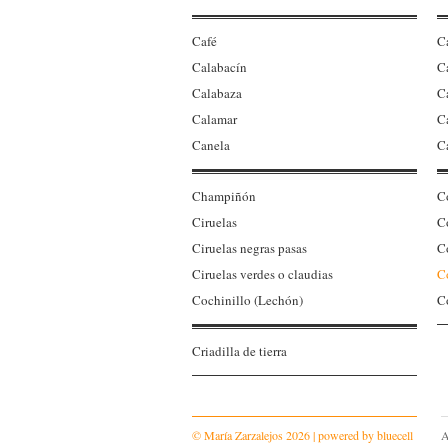
Café
C
Calabacín
C
Calabaza
C
Calamar
C
Canela
C
Champiñón
C
Ciruelas
C
Ciruelas negras pasas
C
Ciruelas verdes o claudias
Co
Cochinillo (Lechón)
C
Criadilla de tierra
© María Zarzalejos 2026 | powered by
bluecell
A