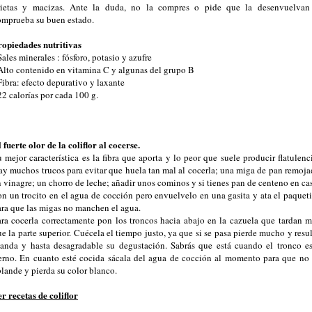
rietas y macizas. Ante la duda, no la compres o pide que la desenvuelvan
omprueba su buen estado.
ropiedades nutritivas
Sales minerales : fósforo, potasio y azufre
 Alto contenido en vitamina C y algunas del grupo B
Fibra: efecto depurativo y laxante
22 calorías por cada 100 g.
 fuerte olor de la coliflor al cocerse.
 mejor característica es la fibra que aporta y lo peor que suele producir flatulenc
ay muchos trucos para evitar que huela tan mal al cocerla; una miga de pan remoja
 vinagre; un chorro de leche; añadir unos cominos y si tienes pan de centeno en ca
on un trocito en el agua de cocción pero envuelvelo en una gasita y ata el paqueti
ara que las migas no manchen el agua.
ara cocerla correctamente pon los troncos hacia abajo en la cazuela que tardan m
e la parte superior. Cuécela el tiempo justo, ya que si se pasa pierde mucho y resu
landa y hasta desagradable su degustación. Sabrás que está cuando el tronco es
ierno. En cuanto esté cocida sácala del agua de cocción al momento para que no 
lande y pierda su color blanco.
r recetas de coliflor