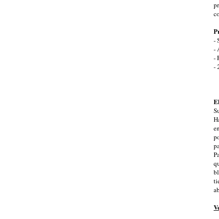
p
c
P
- 
-
- 
- 
El
Su
H
en
p
p
P
qu
b
t
ab
Ve