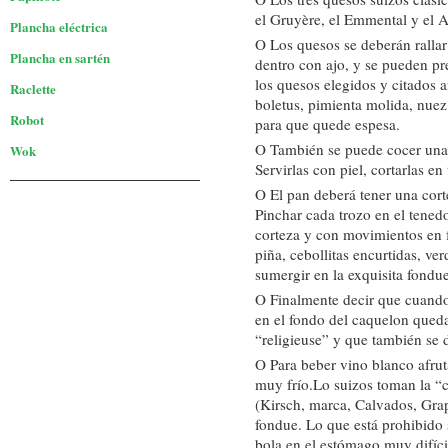
el Gruyère, el Emmental y el Ap
Plancha eléctrica
O Los quesos se deberán rallar
Plancha en sartén
dentro con ajo, y se pueden p
los quesos elegidos y citados a
Raclette
boletus, pimienta molida, nue
Robot
para que quede espesa.
O También se puede cocer unas
Wok
Servirlas con piel, cortarlas e
O El pan deberá tener una cort
Pinchar cada trozo en el tened
corteza y con movimientos en
piña, cebollitas encurtidas, ve
sumergir en la exquisita fondu
O Finalmente decir que cuando
en el fondo del caquelon queda
“religieuse” y que también se 
O Para beber vino blanco afrut
muy frío.Lo suizos toman la “co
(Kirsch, marca, Calvados, Grap
fondue. Lo que está prohibido
bola en el estómago muy difícil