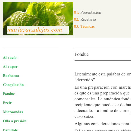
01.
Presentación
02.
Recetario
03.
Técnicas
mariazarzalejos.com
Fondue
Al vacío
Al vapor
Literalmente esta palabra de or
Barbacoa
“derretido”.
Congelación
Es una preparación con marcha
es que es una preparación que 
Fondue
comensales. La auténtica fondu
Freír
recipiente que puede ser de bar
adecuado. La fondue de carne, 
Microondas
caso suiza.
Olla a presión
Algunas consideraciones para 
Papillote
O Los tres quesos suizos clási