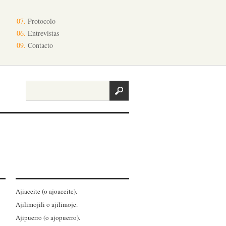
07.
Protocolo
06.
Entrevistas
09.
Contacto
Ajiaceite (o ajoaceite).
Ajilimojili o ajilimoje.
Ajipuerro (o ajopuerro).