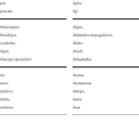
gua
Ajete.
guacate.
Ají.
lbaricoques.
Algas.
lbóndigas.
Alimentos transgénicos.
lcachofas.
Aliño.
fajor.
Alioli.
lfóncigo (pistacho)
Almadraba.
nís.
Aroma.
nises.
Aromatizar.
eritivo.
Arrope.
etito.
Arroz
petitoso.
Asar