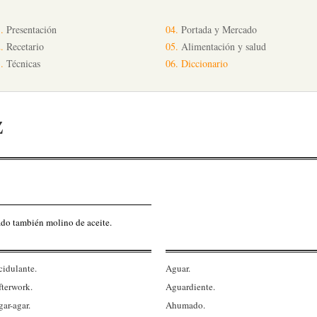
.
Presentación
04.
Portada y Mercado
.
Recetario
05.
Alimentación y salud
.
Técnicas
06.
Diccionario
Z
mado también molino de aceite.
cidulante.
Aguar.
fterwork.
Aguardiente.
ar-agar.
Ahumado.