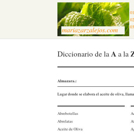
01
02
03
mariazarzalejos.com
A
Diccionario de la
a la
Almazara.:
Lugar donde se elabora el aceite de oliva, lla
Abrebotellas
A
Abrelatas
A
Aceite de Oliva
Ag