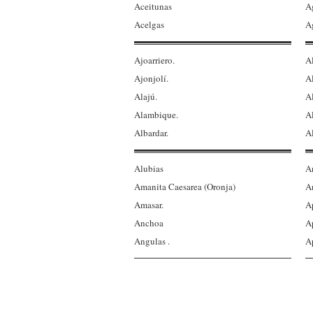
Aceitunas
A
Acelgas
A
Ajoarriero.
A
Ajonjolí.
A
Alajú.
A
Alambique.
Al
Albardar.
A
Alubias
A
Amanita Caesarea (Oronja)
A
Amasar.
Ap
Anchoa
Ap
Angulas .
A