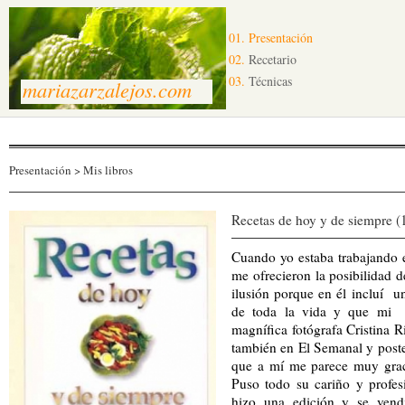
01.
Presentación
02.
Recetario
03.
Técnicas
mariazarzalejos.com
Presentación
> Mis libros
Recetas de hoy y de siempre (
Cuando yo estaba trabajando 
me ofrecieron la posibilidad 
ilusión porque en él incluí u
de toda la vida y que mi m
magnífica fotógrafa Cristina 
también en El Semanal y poste
que a mí me parece muy grac
Puso todo su cariño y profes
hizo una edición y se vend